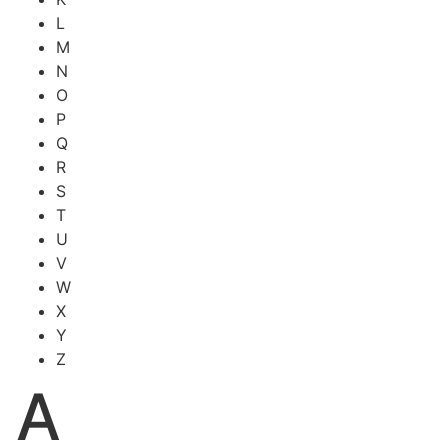
L
M
N
O
P
Q
R
S
T
U
V
W
X
Y
Z
A