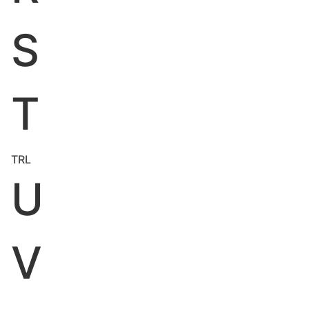
S
T
TRL
U
V