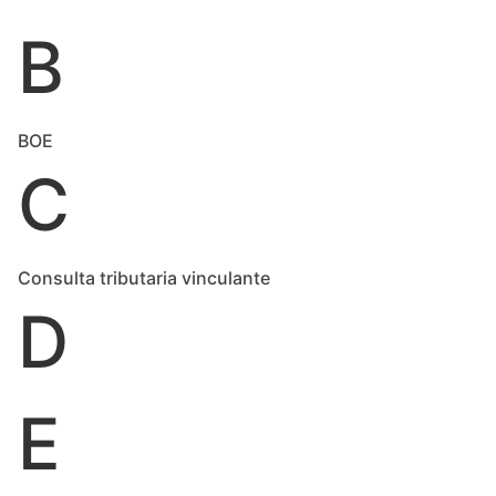
B
BOE
C
Consulta tributaria vinculante
D
E