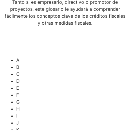
Tanto si es empresario, directivo o promotor de
proyectos, este glosario le ayudará a comprender
fácilmente los conceptos clave de los créditos fiscales
y otras medidas fiscales.
All
A
B
C
D
E
F
G
H
I
J
K