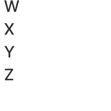
W
X
Y
Z