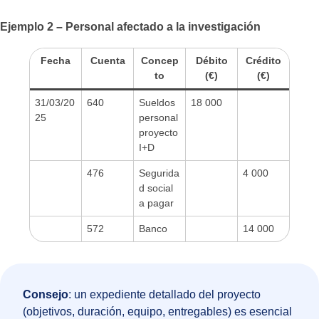
Ejemplo 2 – Personal afectado a la investigación
Fecha
Cuenta
Concep
Débito
Crédito
to
(€)
(€)
31/03/20
640
Sueldos
18 000
25
personal
proyecto
I+D
476
Segurida
4 000
d social
a pagar
572
Banco
14 000
Consejo
: un expediente detallado del proyecto
(objetivos, duración, equipo, entregables) es esencial