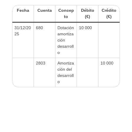
Fecha
Cuenta
Concep
Débito
Crédito
to
(€)
(€)
31/12/20
680
Dotación
10 000
25
amortiza
ción
desarroll
o
2803
Amortiza
10 000
ción del
desarroll
o