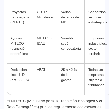
Proyectos
CDTI /
Varias
Consorcios,
Estratégicos
Ministerios
decenas de
sectores
(PERTE)
M€
estratégicos
Ayudas
MITECO /
Variable
Empresas
MITECO
IDAE
según
industriales,
(transición
convocatoria
sector
energética)
terciario
Deducción
AEAT
25 a 42 %
Todas las
fiscal I+D
de los
empresas
(art. 35 LIS)
gastos
sujetas a
tributación
El MITECO (Ministerio para la Transición Ecológica y el
Reto Demográfico) publica regularmente convocatorias