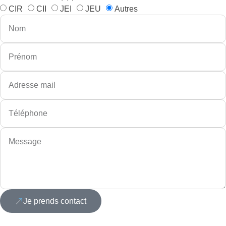
CIR
CII
JEI
JEU
Autres
Je prends contact