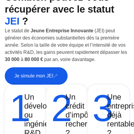
récupérer avec le statut
JEI
?
Le statut de
Jeune Entreprise Innovante
(JEI) peut
générer des économies substantielles dès la première
année. Selon la taille de votre équipe et l’intensité de vos
activités R&D, les gains peuvent rapidement dépasser les
30 000
à
80 000 €
par an, voire davantage.
Je simule mon JEI
1
2
3
Un
Un
Une
développeur
crédit
entrepr
ou
d’impôt
déjà
ingénieur
recherche
rentabl
R&D
?
?